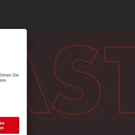
AS
AS
AILY