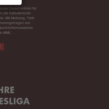
Lena Cassel ordnen für
 die fußballerische
in. Mit Meinung, Tiefe
ammengetragen von
Nachrichtenredaktion.
sis MML.
T
HRE
ESLIGA