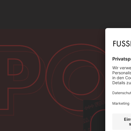
PO
PO