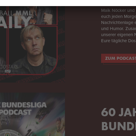
Maik Nöcker und 
euch jeden Morgen
Nachrichtenlage e
und Humor. Zus
unserer eigenen 
Eure tägliche Do
ZUM PODCAS
60 JA
BUND