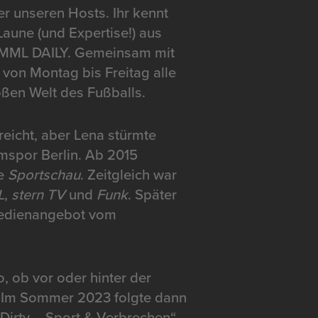
ter unseren Hosts. Ihr kennt
Laune (und Expertise!) aus
MML DAILY. Gemeinsam mit
von Montag bis Freitag alle
oßen Welt des Fußballs.
reicht, aber Lena stürmte
emspor Berlin. Ab 2015
ie
Sportschau
. Zeitgleich war
L
,
stern TV
und
Funk
. Später
Medienangebot vom
, ob vor oder hinter der
l. Im Sommer 2023 folgte dann
 Dirty – Sport & Verbrechen“.