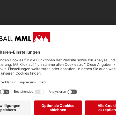
DC
DC
MML D