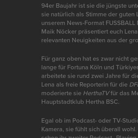
94er Baujahr ist sie die jüngste un
sie natürlich als Stimme der guten 
unserem News-Format FUSSBALL 
Maik Nöcker präsentiert euch Lena 
relevanten Neuigkeiten aus der gr
Für ganz oben hat es zwar nicht ge
lange für Fortuna Köln und Türkiy
arbeitete sie rund zwei Jahre für d
Lena als freie Reporterin für die
DF
moderierte sie
HerthaTV
für das 
Hauptstadtklub Hertha BSC.
Egal ob im Podcast- oder TV-Studio
Kamera, sie fühlt sich überall woh
schon ihr zweiter Podcast „Playing