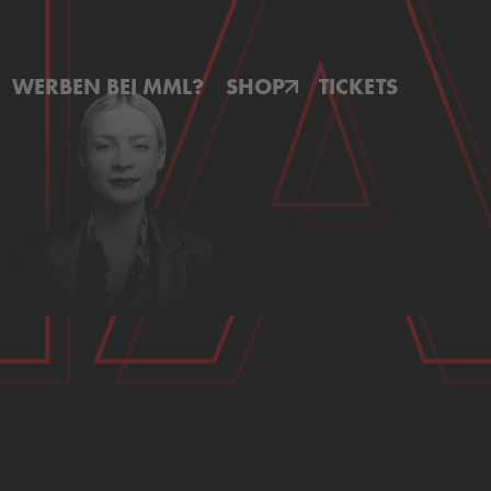
N
N
WERBEN BEI MML?
SHOP
TICKETS