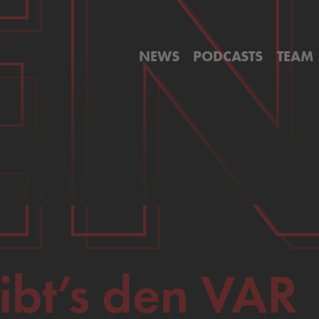
E
E
NEWS
PODCASTS
TEAM
ibt’s den VAR