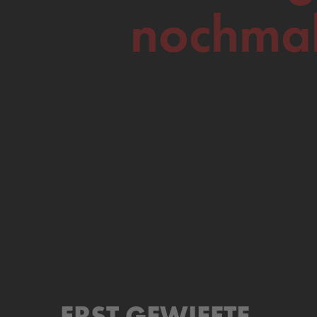
nochma
ERST GEWIEFTE